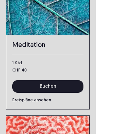
Meditation
1 Std.
40
CHF 40
Schweizer
Franken
Buchen
Preispläne ansehen