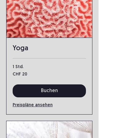
Yoga
1 Std.
20
CHF 20
Schweizer
Franken
Buchen
Preispläne ansehen