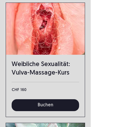
Weibliche Sexualität:
Vulva-Massage-Kurs
160
CHF 160
Schweizer
Franken
Buchen