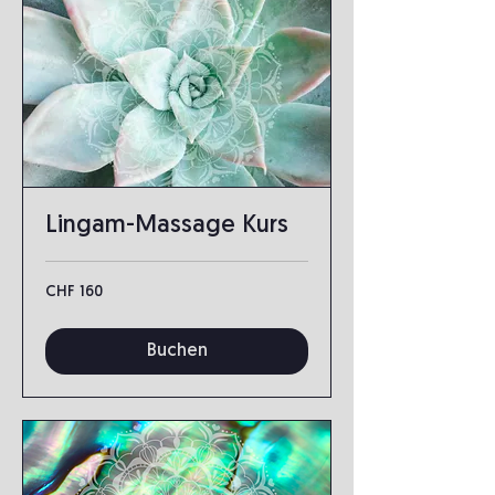
Lingam-Massage Kurs
160
CHF 160
Schweizer
Franken
Buchen