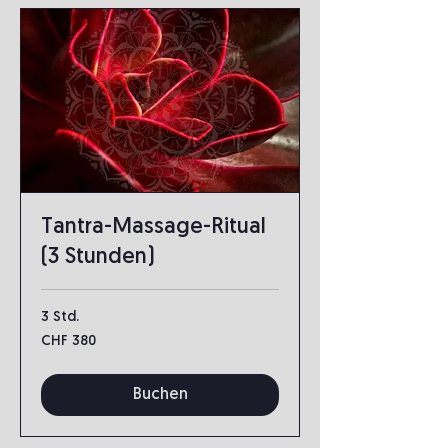
Tantra-Massage-Ritual
(3 Stunden)
3 Std.
380
CHF 380
Schweizer
Franken
Buchen