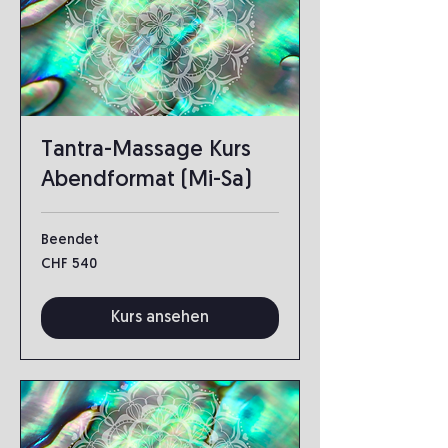
Tantra-Massage Kurs
Abendformat (Mi-Sa)
Beendet
540
CHF 540
Schweizer
Franken
Kurs ansehen